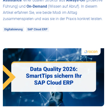
Assistance
: einer dualen Struktur aus
Always-On
(proaktive
Führung) und
On-Demand
(Wissen auf Abruf). In diesem
Artikel erfahren Sie, wie beide Modi im Alltag
zusammenspielen und was sie in der Praxis konkret leisten.
Digitalisierung
SAP Cloud ERP