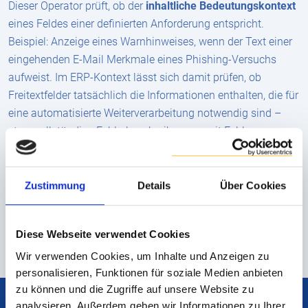
Dieser Operator prüft, ob der
inhaltliche Bedeutungskontext
eines Feldes einer definierten Anforderung entspricht.
Beispiel: Anzeige eines Warnhinweises, wenn der Text einer
eingehenden E-Mail Merkmale eines Phishing-Versuchs
aufweist. Im ERP-Kontext lässt sich damit prüfen, ob
Freitextfelder tatsächlich die Informationen enthalten, die für
eine automatisierte Weiterverarbeitung notwendig sind –
etwa vollständige Fehlerbeschreibungen mit Fehlernummer
und Reproduktionsschritten.
Diese Flexibilität führt zu einer drastischen Beschleunigung
Zustimmung
Details
Über Cookies
der Time-to-Value: Anpassungen an neue Business-Regeln
lassen sich innerhalb von Minuten umsetzen – ganz ohne
Entwicklerressourcen.
Diese Webseite verwendet Cookies
Wir verwenden Cookies, um Inhalte und Anzeigen zu
personalisieren, Funktionen für soziale Medien anbieten
zu können und die Zugriffe auf unsere Website zu
analysieren. Außerdem geben wir Informationen zu Ihrer