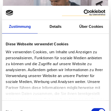
Zustimmung
Details
Über Cookies
Diese Webseite verwendet Cookies
Wir verwenden Cookies, um Inhalte und Anzeigen zu
personalisieren, Funktionen für soziale Medien anbieten
zu können und die Zugriffe auf unsere Website zu
Lead-to-Cash (L2C) 2026
analysieren. Außerdem geben wir Informationen zu Ihrer
Verwendung unserer Website an unsere Partner für
Dieser Bericht richtet sich an
Vertriebsverantwortliche und
soziale Medien, Werbung und Analysen weiter. Unsere
Entscheider
, die Lead-to-Cash als zentralen End-to-End-
Partner führen diese Informationen möglicherweise mit
Kernprozess strategisch neu ausrichten möchten. Er zeigt,
weiteren Daten zusammen, die Sie ihnen bereitgestellt
wie sich der
Vertriebsprozess vom Lead bis zum
haben oder die sie im Rahmen Ihrer Nutzung der Dienste
Zahlungseingang mit modernen SAP-Lösungen
wie Cloud
gesammelt haben.
Einwilligungsauswahl