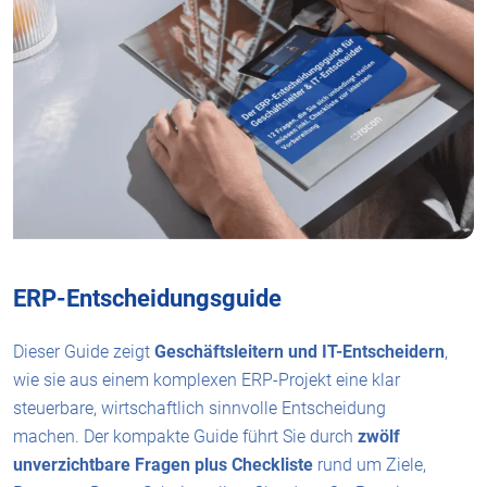
ERP-Entscheidungsguide
Dieser Guide zeigt
Geschäftsleitern und IT-Entscheidern
,
wie sie aus einem komplexen ERP-Projekt eine klar
steuerbare, wirtschaftlich sinnvolle Entscheidung
machen. Der kompakte Guide führt Sie durch
zwölf
unverzichtbare Fragen plus Checkliste
rund um Ziele,