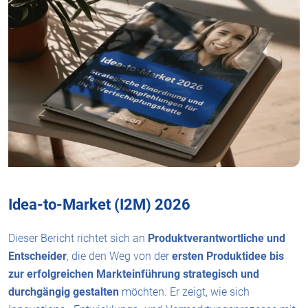
Idea-to-Market (I2M) 2026
Dieser Bericht richtet sich an
Produktverantwortliche und
Entscheider
, die den Weg von der
ersten Produktidee bis
zur erfolgreichen Markteinführung strategisch und
durchgängig
gestalten
möchten. Er zeigt, wie sich