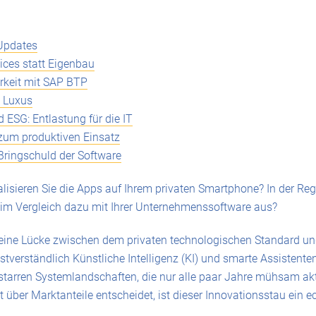
Updates
tices statt Eigenbau
rkeit mit SAP BTP
s Luxus
 ESG: Entlastung für die IT
zum produktiven Einsatz
 Bringschuld der Software
alisieren Sie die Apps auf Ihrem privaten Smartphone? In der Re
 im Vergleich dazu mit Ihrer Unternehmenssoftware aus?
 eine Lücke zwischen dem privaten technologischen Standard und 
tverständlich Künstliche Intelligenz (KI) und smarte Assistenten
starren Systemlandschaften, die nur alle paar Jahre mühsam aktu
ät über Marktanteile entscheidet, ist dieser Innovationsstau ein e