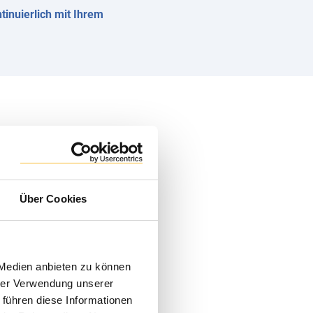
tinuierlich mit Ihrem
satz
. Das bedeutet:
wie Finance, Beschaffung,
Über Cookies
e Prozesse an die Standards
m Markt abheben.
 Medien anbieten zu können
tige Innovationen aus der
hrer Verwendung unserer
 mehr Standard, mehr
 führen diese Informationen