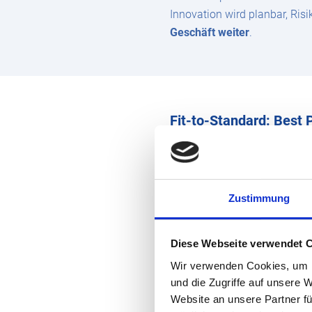
Innovation wird planbar, Risi
Geschäft weiter
.
Fit-to-Standard: Best 
Damit dieses Innovationsmod
Sie starten mit praxiserpr
Vertrieb oder Lager.
Zustimmung
Anstatt die Software radik
an, wo es sinnvoll ist.
Diese Webseite verwendet 
Abweichungen fokussieren 
Wir verwenden Cookies, um I
Das
reduziert Projektrisiken
und die Zugriffe auf unsere 
Cloud überhaupt problemlos 
Website an unsere Partner fü