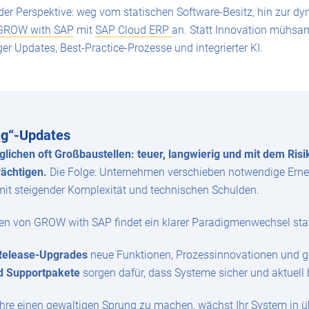
 der Perspektive: weg vom statischen Software-Besitz, hin zur 
GROW with SAP
mit
SAP Cloud ERP
an. Statt Innovation mühsam
ger Updates, Best-Practice-Prozesse und integrierter KI.
ng“-Updates
glichen oft Großbaustellen: teuer, langwierig und mit dem Ris
rächtigen.
Die Folge: Unternehmen verschieben notwendige Ern
mit steigender Komplexität und technischen Schulden.
 von GROW with SAP findet ein klarer Paradigmenwechsel stat
Release-Upgrades
neue Funktionen, Prozessinnovationen und g
nd Supportpakete
sorgen dafür, dass Systeme sicher und aktuell 
 Jahre einen gewaltigen Sprung zu machen, wächst Ihr System in 