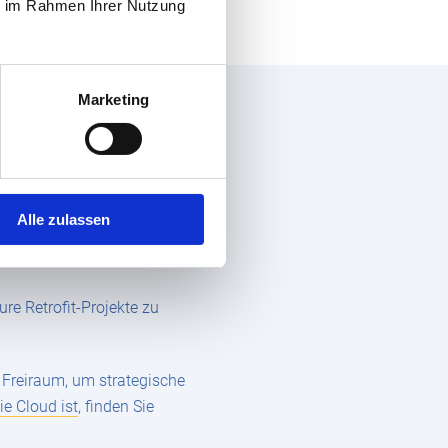
ie im Rahmen Ihrer Nutzung
Marketing
itert wird.
ht mit individuellen
Alle zulassen
ogy Platform (BTP)
re Retrofit-Projekte zu
r Freiraum, um strategische
e Cloud ist
, finden Sie