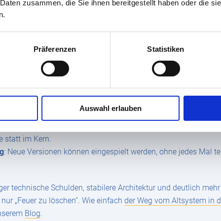
 Daten zusammen, die Sie ihnen bereitgestellt haben oder die s
n.
Präferenzen
Statistiken
erbarkeit mit SAP BTP
ht Verzicht auf Individualität. Entscheidend ist, wie und wo erwe
ud ERP
) bleibt
„clean“
: Standardprozesse und ‑objekte werden nic
Auswahl erlauben
nen und intelligente Apps werden über die SAP Business Technol
 statt im Kern.
ig
: Neue Versionen können eingespielt werden, ohne jedes Mal teu
ger technische Schulden, stabilere Architektur und deutlich meh
nur „Feuer zu löschen“. Wie einfach
der Weg vom Altsystem in di
unserem
Blog
.