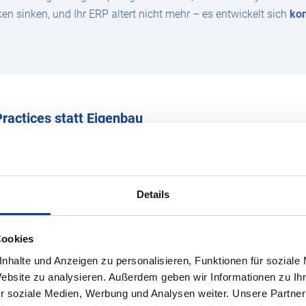
ken sinken, und Ihr ERP altert nicht mehr – es entwickelt sich
kon
Practices statt Eigenbau
ell funktioniert, folgt GROW with SAP einem
Fit‑to‑Standard‑An
obten, vorkonfigurierten
Best-Practice-Prozessen
für Kernabläufe 
Details
al um Ihre bestehenden Abläufe zu „verbiegen“, gleichen Sie Ihr
Cookies
sich auf echte Differenzierungsmerkmale – dort, wo Sie sich i
nhalte und Anzeigen zu personalisieren, Funktionen für soziale
, beschleunigt die Einführung
und stellt sicher, dass Sie zukünf
Website zu analysieren. Außerdem geben wir Informationen zu I
übernehmen können. Der Gewinn: weniger Individualwildwuchs,
r soziale Medien, Werbung und Analysen weiter. Unsere Partner