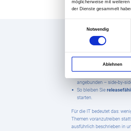
Geschwindigkeit.
möglicherweise mit weiteren
der Dienste gesammelt habe
Einwilligungsauswahl
Notwendig
Clean Core und Erweit
Standardisierung bedeutet nic
Der digitale Kern (
SAP Clo
Ablehnen
Modifikationen überladen.
Erweiterungen, Integratio
angebunden – side‑by‑side
So bleiben Sie
releasefäh
starten.
Für die IT bedeutet das: weni
Themen voranzutreiben statt 
ausführlich beschrieben in 