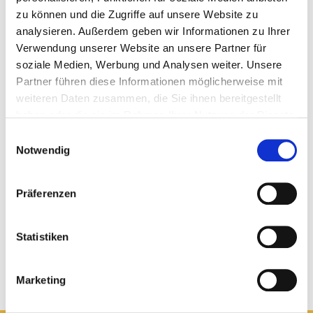
Reduzierter Aufwand
durch Wiederverwendung
zu können und die Zugriffe auf unsere Website zu
wiederkehrender Reiseabläufe
analysieren. Außerdem geben wir Informationen zu Ihrer
Verwendung unserer Website an unsere Partner für
Über eine integrierte Schnittstelle zwischen Ihrem System
soziale Medien, Werbung und Analysen weiter. Unsere
und der MISTRAL-Schnellerfassung wird automatisch ein
Partner führen diese Informationen möglicherweise mit
Report in SAP Concur angelegt. Optional können zusätzliche
weiteren Daten zusammen, die Sie ihnen bereitgestellt
Informationen ergänzt werden, bevor die Daten final
haben oder die sie im Rahmen Ihrer Nutzung der Dienste
übertragen werden.
gesammelt haben.
Einwilligungsauswahl
Notwendig
Präferenzen
Statistiken
Einfache Erfassung über tabellarische Ansicht
Marketing