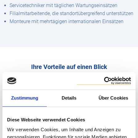
Servicetechniker mit täglichen Wartungseinsätzen
Filialmitarbeitende, die standortübergreifend unterstützen
Monteure mit mehrtägigen internationalen Einsätzen
Ihre Vorteile auf einen Blick
Zeitersparnis
durch schnelle, tabellarische Erfassung
Hohe Automatisierbarkeit
dank Datenübernahme aus
Zustimmung
Details
Über Cookies
Drittsystemen und direkter Überführung in SAP Concur
Bessere Übersicht
auch bei längeren In- und
Auslandsreisen
Diese Webseite verwendet Cookies
Flexibel und skalierbar
für einfache Tagesreisen bis hin
Wir verwenden Cookies, um Inhalte und Anzeigen zu
zu internationalen Projekten
personalisieren, Funktionen für soziale Medien anbieten