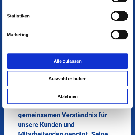
Statistiken
Marketing
Alle zulassen
Markus Rohrbach
CEO
Auswahl erlauben
„Die Zusammenarbeit mit Martin
ist seit vielen Jahren von
Ablehnen
Vertrauen, Offenheit und einem
gemeinsamen Verständnis für
unsere Kunden und
Mitarbeitenden geprägt. Seine